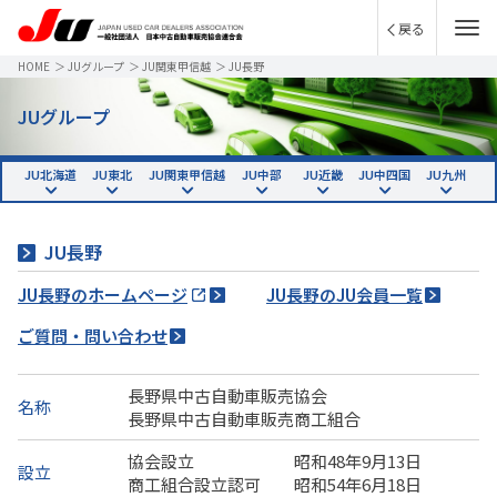
戻る
HOME
＞
JUグループ
＞
JU関東甲信越
＞
JU長野
JUグループ
JU北海道
JU東北
JU関東甲信越
JU中部
JU近畿
JU中四国
JU九州
JU長野
JU長野のホームページ
JU長野のJU会員一覧
ご質問・問い合わせ
長野県中古自動車販売協会
名称
長野県中古自動車販売商工組合
協会設立 昭和48年9月13日
設立
商工組合設立認可 昭和54年6月18日