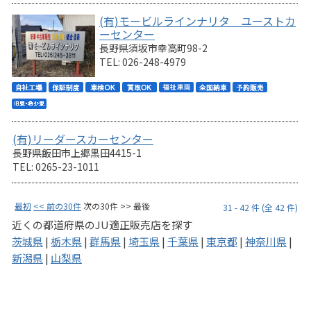
(有)モービルラインナリタ ユーストカ
ーセンター
長野県須坂市幸高町98-2
TEL: 026-248-4979
(有)リーダースカーセンター
長野県飯田市上郷黒田4415-1
TEL: 0265-23-1011
最初
<< 前の30件
次の30件 >> 最後
31 - 42 件 (全 42 件)
近くの都道府県のJU適正販売店を探す
茨城県
|
栃木県
|
群馬県
|
埼玉県
|
千葉県
|
東京都
|
神奈川県
|
新潟県
|
山梨県