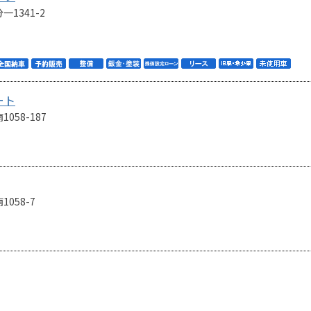
1341-2
ート
58-187
058-7