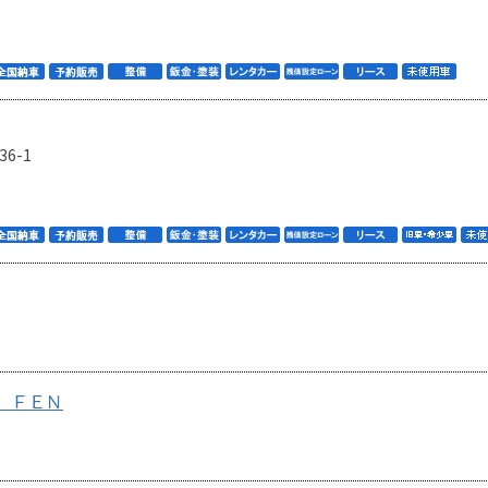
6-1
 ＦＥＮ