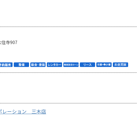
住寺907
ーポレーション 三木店
3