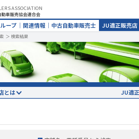
LERS ASSOCIATION
自動車販売協会連合会
グループ
関連情報
中古自動車販売士
JU適正販売店
索
＞
検索結果
店とは
JU適