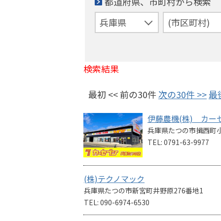
都道府県、市町村から検索
検索結果
最初 << 前の30件
次の30件 >>
最
伊藤農機(株) カ
兵庫県たつの市揖西町小神
TEL: 0791-63-9977
(株)テクノマック
兵庫県たつの市新宮町井野原276番地1
TEL: 090-6974-6530