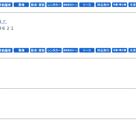
ａｒ
寺６２１