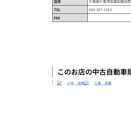
住所
千葉県千葉市若葉区殿台町8
TEL
043-307-1563
FAX
このお店の中古自動車
小林 洸輝
三浦 亮偉