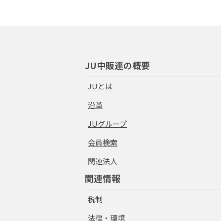
JU中販連の概要
JUとは
沿革
JUグループ
会員検索
関連法人
関連情報
税制
法律・環境