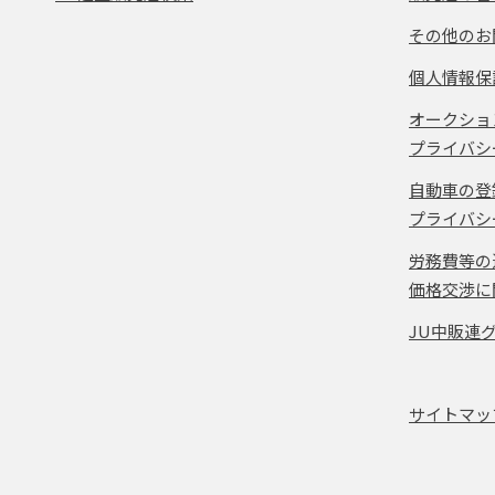
その他のお
個人情報保
オークショ
プライバシ
自動車の登
プライバシ
労務費等の
価格交渉に
JU中販連
サイトマッ