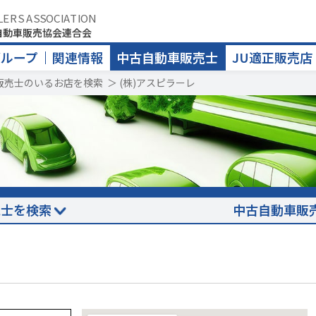
LERS ASSOCIATION
自動車販売協会連合会
グループ
関連情報
中古自動車販売士
JU適正販売店
販売士のいるお店を検索
＞
(株)アスピラーレ
売士を検索
中古自動車販