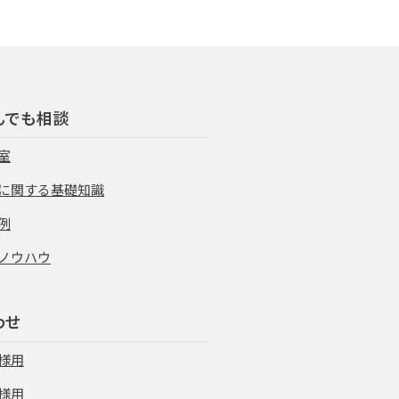
んでも相談
室
に関する基礎知識
例
ノウハウ
わせ
様用
様用