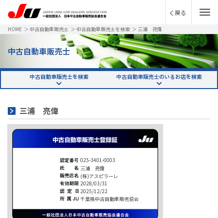
戻る
HOME
＞
中古自動車販売士
＞
中古自動車販売士を検索
＞
三浦 亮偉
中古自動車販売士
中古自動車販売士を検索
中古自動車販売士のいるお店を検索
三浦 亮偉
025-3401-0003
三浦 亮偉
(株)アスピラーレ
2028/03/31
2025/12/22
千葉県中古自動車販売協会