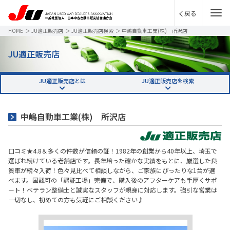
戻る
HOME
＞
JU適正販売店
＞
JU適正販売店検索
＞
中嶋自動車工業(株) 所沢店
JU適正販売店
JU適正販売店とは
JU適正販売店を検索
中嶋自動車工業(株) 所沢店
口コミ★4.8＆多くの件数が信頼の証！1982年の創業から40年以上、埼玉で
選ばれ続けている老舗店です。長年培った確かな実績をもとに、厳選した良
質車が続々入荷！色々見比べて相談しながら、ご家族にぴったりな1台が選
べます。国認可の「認証工場」完備で、購入後のアフターケアも手厚くサポ
ート！ベテラン整備士と誠実なスタッフが親身に対応します。強引な営業は
一切なし、初めての方も気軽にご相談ください♪