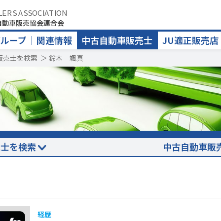
LERS ASSOCIATION
自動車販売協会連合会
グループ
関連情報
中古自動車販売士
JU適正販売店
販売士を検索
＞
鈴木 颯真
売士を検索
中古自動車販
経歴