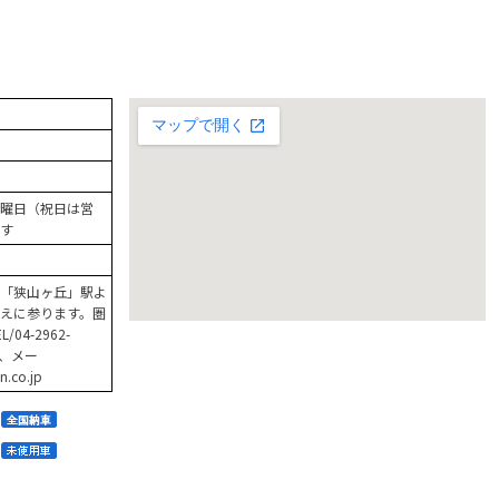
曜日（祝日は営
す
「狭山ヶ丘」駅よ
えに参ります。圏
04-2962-
65、メー
.co.jp