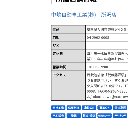
中嶋自動車工業(株) 所沢店
住所
埼玉県入間市東藤沢4-2-5
TEL
04-2962-0008
FAX
-
定休日
毎月第一水曜日及び毎週木
業）※年末年始はお休みで
営業時間
10:00～19:00
アクセス
西武池袋線「武蔵藤沢駅」
りお電話下さい。すぐお迎
央入間ICより10分です。TEL/
0008、FAX/04-2964-92
ル/tokorozawa@nac-town