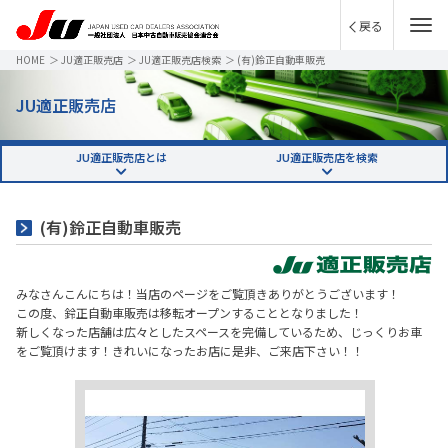
戻る
HOME
＞
JU適正販売店
＞
JU適正販売店検索
＞
(有)鈴正自動車販売
JU適正販売店
JU適正販売店とは
JU適正販売店を検索
(有)鈴正自動車販売
みなさんこんにちは！当店のページをご覧頂きありがとうございます！
この度、鈴正自動車販売は移転オープンすることとなりました！
新しくなった店舗は広々としたスペースを完備しているため、じっくりお車
をご覧頂けます！きれいになったお店に是非、ご来店下さい！！