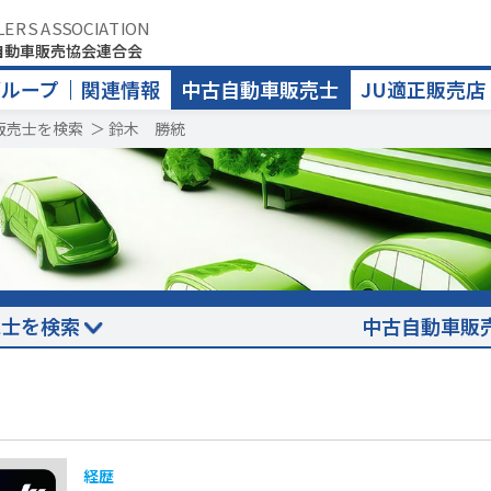
LERS ASSOCIATION
自動車販売協会連合会
グループ
関連情報
中古自動車販売士
JU適正販売店
販売士を検索
＞
鈴木 勝統
売士を検索
中古自動車販
経歴