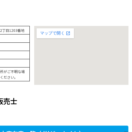
丁目1203番地
所がご不明な場
ください。
販売士