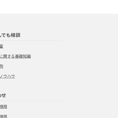
んでも相談
室
に関する基礎知識
例
ノウハウ
わせ
様用
様用