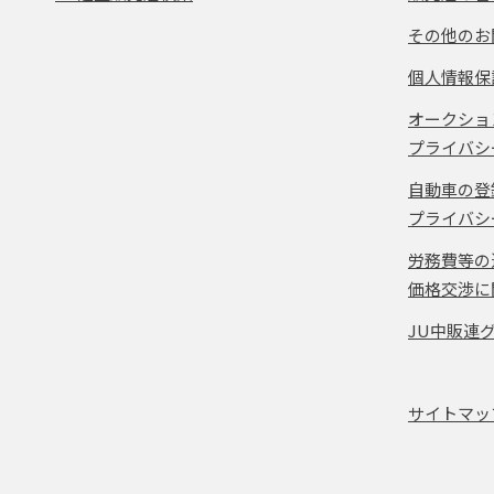
その他のお
個人情報保
オークショ
プライバシ
自動車の登
プライバシ
労務費等の
価格交渉に
JU中販連
サイトマッ