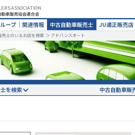
LERS ASSOCIATION
自動車販売協会連合会
グループ
関連情報
中古自動車販売士
JU適正販売店
販売士のいるお店を検索
＞
アドバンスオート
売士を検索
中古自動車販