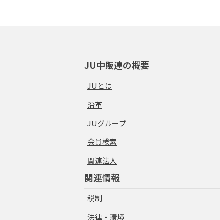
JU中販連の概要
JUとは
沿革
JUグループ
会員検索
関連法人
関連情報
税制
法律・環境