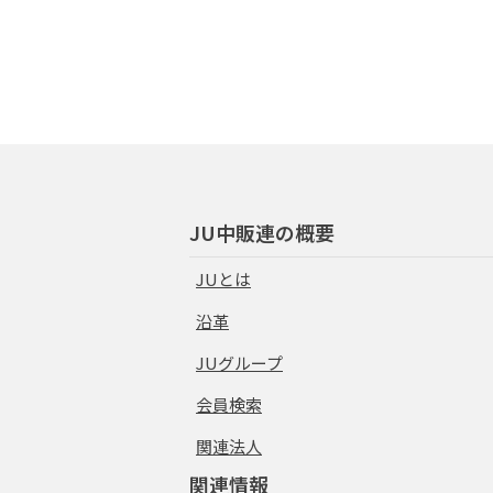
JU中販連の概要
JUとは
沿革
JUグループ
会員検索
関連法人
関連情報