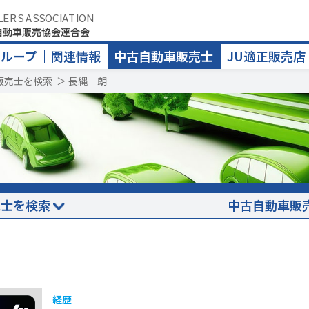
LERS ASSOCIATION
自動車販売協会連合会
グループ
関連情報
中古自動車販売士
JU適正販売店
販売士を検索
＞
長縄 朗
売士を検索
中古自動車販
経歴