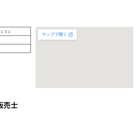
１３１
販売士