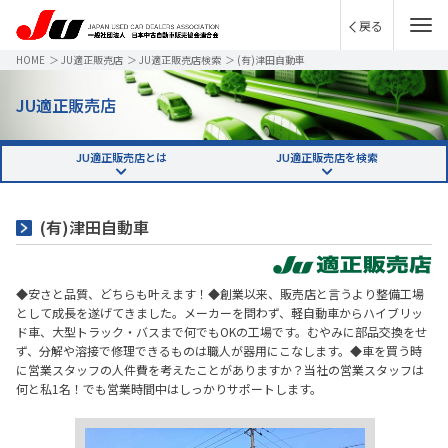
戻る
HOME
＞
JU適正販売店
＞
JU適正販売店検索
＞
(有)津田自動車
JU適正販売店
JU適正販売店とは
JU適正販売店を検索
(有)津田自動車
◆安さと品質、どちらも叶えます！◆創業以来、販売店と言うより整備工場
として成長を遂げてきました。メーカーを問わず、軽自動車からハイブリッ
ド車、大型トラック・バスまで何でもOKの工場です。むやみに部品交換をせ
ず、分解や溶接で修理できるものは職人が器用にこなします。◆車を買う時
に営業スタッフの人件費を考えたことがありますか？当社の営業スタッフは
何と私1名！でも営業時間中はしっかりサポートします。