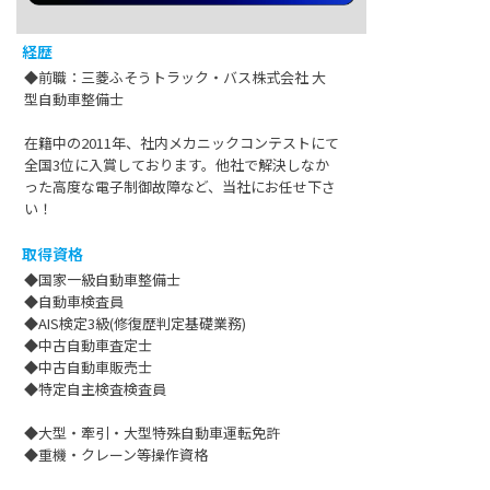
経歴
◆前職：三菱ふそうトラック・バス株式会社 大
型自動車整備士
在籍中の2011年、社内メカニックコンテストにて
全国3位に入賞しております。他社で解決しなか
った高度な電子制御故障など、当社にお任せ下さ
い！
取得資格
◆国家一級自動車整備士
◆自動車検査員
◆AIS検定3級(修復歴判定基礎業務)
◆中古自動車査定士
◆中古自動車販売士
◆特定自主検査検査員
◆大型・牽引・大型特殊自動車運転免許
◆重機・クレーン等操作資格