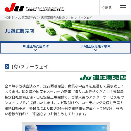
戻る
HOME
＞
JU適正販売店
＞
JU適正販売店検索
＞
(有)フリーウェイ
JU適正販売店
JU適正販売店とは
JU適正販売店を検索
(有)フリーウェイ
全車無事故検査済み車、走行距離保証、良質な中古車を厳選して展示致して
おります。輸入車や国産全メーカーの新車ご購入もお任せください！運輸局
指定自社整備工場・自社鈑金工場完備で、ご購入後のアフターサービスもワ
ンストップでご提供いたします。ナビ取付けや、コーティング設備も充実！
長崎自動車道 多良見ICより国道34号線を長崎市街方面へ車で約3分！黄色
い看板が目印！ご来店心よりお待ち致しております。