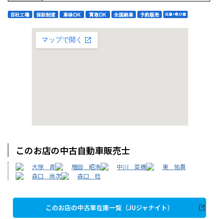
このお店の中古自動車販売士
大塚 斉
増田 昭浩
中川 菜摘
東 佑貴
森口 尚次
森口 稔
このお店の中古車在庫一覧（JUジャナイト）