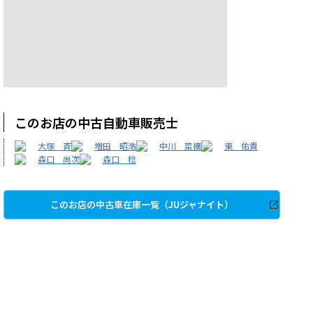
このお店の中古自動車販売士
大塚 斉
増田 昭浩
中川 菜摘
東 佑貴
森口 尚次
森口 稔
このお店の中古車在庫一覧（JUジャナイト）