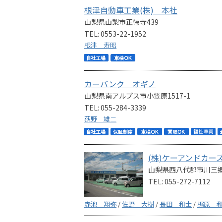
根津自動車工業(株) 本社
山梨県山梨市正徳寺439
TEL: 0553-22-1952
根津 寿昭
カーバンク オギノ
山梨県南アルプス市小笠原1517-1
TEL: 055-284-3339
荻野 雄二
(株)ケーアンドカー
山梨県西八代郡市川三郷町
TEL: 055-272-7112
赤池 翔弥
/
佐野 大樹
/
長田 和士
/
梶原 