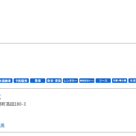
ズ
高田180-3
和美