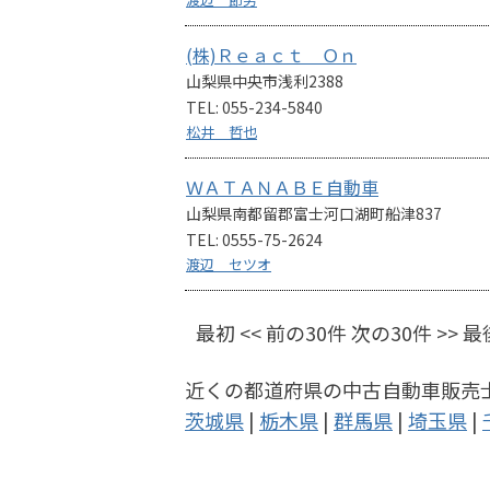
(株)Ｒｅａｃｔ Ｏｎ
山梨県中央市浅利2388
TEL: 055-234-5840
松井 哲也
ＷＡＴＡＮＡＢＥ自動車
山梨県南都留郡富士河口湖町船津837
TEL: 0555-75-2624
渡辺 セツオ
最初 << 前の30件 次の30件 >> 最
近くの都道府県の中古自動車販売
茨城県
|
栃木県
|
群馬県
|
埼玉県
|