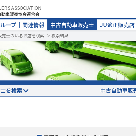
LERS ASSOCIATION
自動車販売協会連合会
グループ
関連情報
中古自動車販売士
JU適正販売店
販売士のいるお店を検索
＞
検索結果
売士を検索
中古自動車販