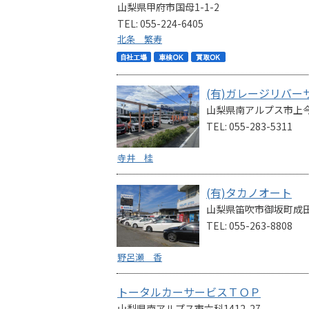
山梨県甲府市国母1-1-2
TEL: 055-224-6405
北条 繁寿
(有)ガレージリバー
山梨県南アルプス市上今諏
TEL: 055-283-5311
寺井 桂
(有)タカノオート
山梨県笛吹市御坂町成田2
TEL: 055-263-8808
野呂瀬 香
トータルカーサービスＴＯＰ
山梨県南アルプス市六科1412-27