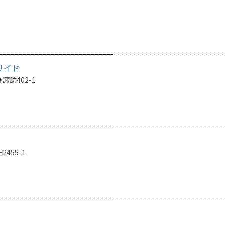
サイド
訪402-1
455-1