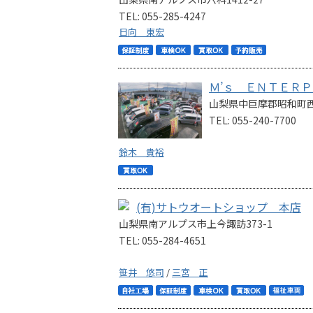
TEL: 055-285-4247
日向 東宏
Ｍ’ｓ ＥＮＴＥＲＰ
山梨県中巨摩郡昭和町西
TEL: 055-240-7700
鈴木 貴裕
(有)サトウオートショップ 本店
山梨県南アルプス市上今諏訪373-1
TEL: 055-284-4651
笹井 悠司
/
三宮 正