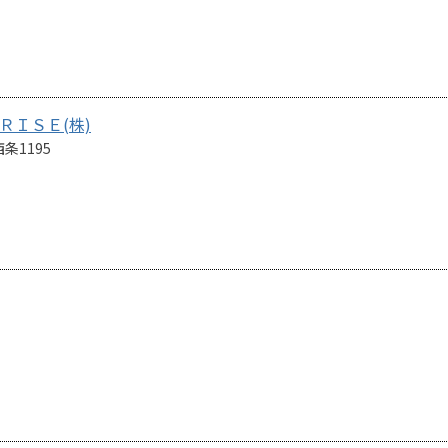
ＲＩＳＥ(株)
条1195