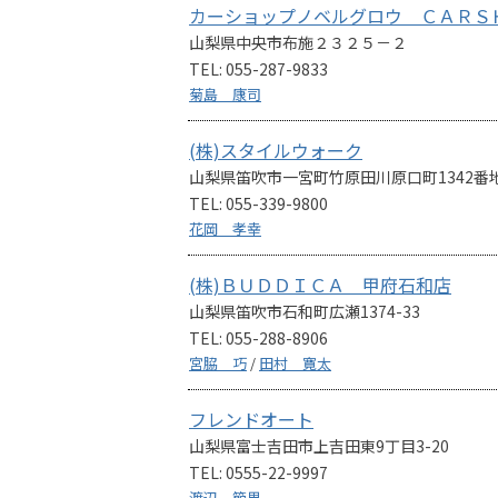
カーショップノベルグロウ ＣＡＲＳ
山梨県中央市布施２３２５－２
TEL: 055-287-9833
菊島 康司
(株)スタイルウォーク
山梨県笛吹市一宮町竹原田川原口町1342番
TEL: 055-339-9800
花岡 孝幸
(株)ＢＵＤＤＩＣＡ 甲府石和店
山梨県笛吹市石和町広瀬1374-33
TEL: 055-288-8906
宮脇 巧
/
田村 寛太
フレンドオート
山梨県富士吉田市上吉田東9丁目3-20
TEL: 0555-22-9997
渡辺 節男