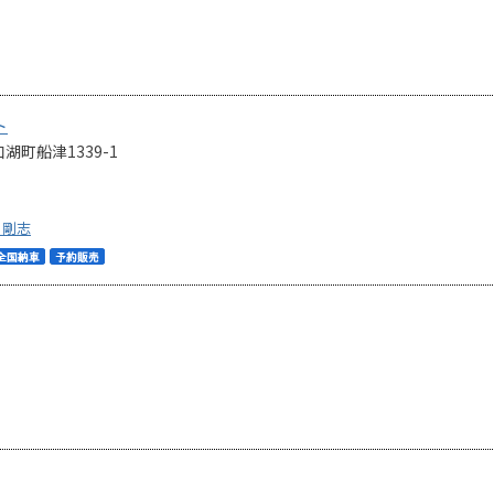
ト
町船津1339-1
 剛志