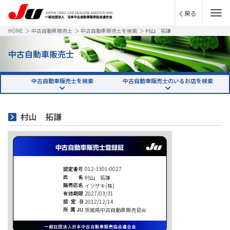
戻る
HOME
＞
中古自動車販売士
＞
中古自動車販売士を検索
＞
村山 拓謙
中古自動車販売士
中古自動車販売士を検索
中古自動車販売士のいるお店を検索
村山 拓謙
012-3301-0027
村山 拓謙
イソザキ(株)
2027/03/31
2012/12/14
茨城県中古自動車販売協会