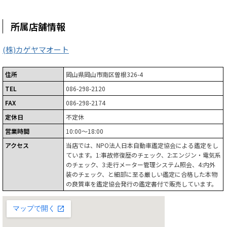
所属店舗情報
(株)カゲヤマオート
住所
岡山県岡山市南区曽根326-4
TEL
086-298-2120
FAX
086-298-2174
定休日
不定休
営業時間
10:00～18:00
アクセス
当店では、NPO法人日本自動車鑑定協会による鑑定をし
ています。1:事故修復歴のチェック、2:エンジン・電気系
のチェック、3:走行メーター管理システム照会、4:内外
装のチェック、と細部に至る厳しい鑑定に合格した本物
の良質車を鑑定協会発行の鑑定書付で販売しています。