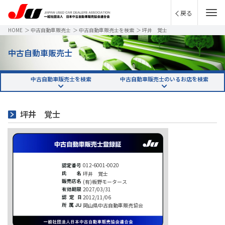
戻る
HOME
＞
中古自動車販売士
＞
中古自動車販売士を検索
＞
坪井 覚士
中古自動車販売士
中古自動車販売士を検索
中古自動車販売士のいるお店を検索
坪井 覚士
012-6001-0020
坪井 覚士
(有)板野モータース
2027/03/31
2012/11/06
岡山県中古自動車販売協会