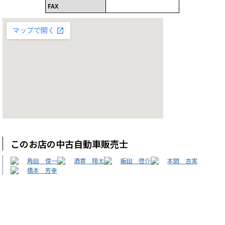
FAX
このお店の中古自動車販売士
角田 俊一
酒寄 翔太
飯田 啓介
本間 杏実
橋本 芳幸