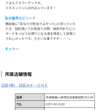
フォルクスワーゲンです。
Ｖ８エンジンにほれ込んでいます！
私の販売エピソード
商談後に｢あなたが担当でよかった｣と仰っていた
だき、契約頂いてお見送りの際、挨拶代わりにハ
ザードをつけてお帰りになる姿を拝見して非常に
うれしかったです。ささいな事ですが・・・。
モットー
所属店舗情報
日巨(株) 日巨ＮＫ－ＯＮＥ
住所
茨城県龍ヶ崎市庄兵衛新田町282-80
TEL
0297-60-2520