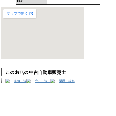
FAX
このお店の中古自動車販売士
糸賀 淳
今井 淳一
溝尾 純也