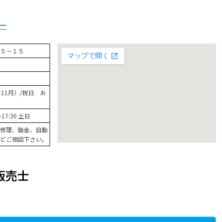
ー
５－１５
11月）/祝日 お
～17:30 土日
修理、鈑金、自動
どご相談下さい。
販売士