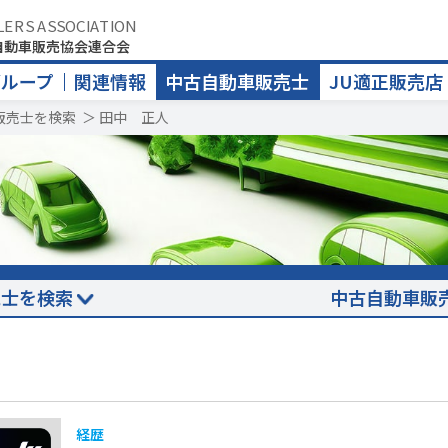
LERS ASSOCIATION
自動車販売協会連合会
グループ
関連情報
中古自動車販売士
JU適正販売店
販売士を検索
＞
田中 正人
売士を検索
中古自動車販
経歴