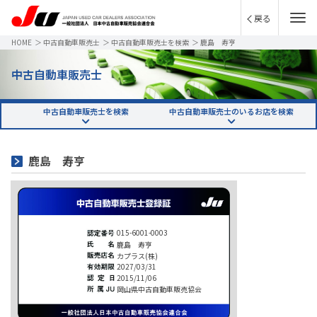
戻る
HOME
＞
中古自動車販売士
＞
中古自動車販売士を検索
＞
鹿島 寿亨
中古自動車販売士
中古自動車販売士を検索
中古自動車販売士のいるお店を検索
鹿島 寿亨
015-6001-0003
鹿島 寿亨
カプラス(株)
2027/03/31
2015/11/06
岡山県中古自動車販売協会