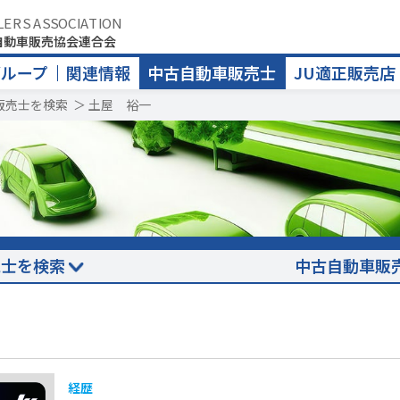
LERS ASSOCIATION
自動車販売協会連合会
グループ
関連情報
中古自動車販売士
JU適正販売店
販売士を検索
＞
土屋 裕一
売士を検索
中古自動車販
経歴