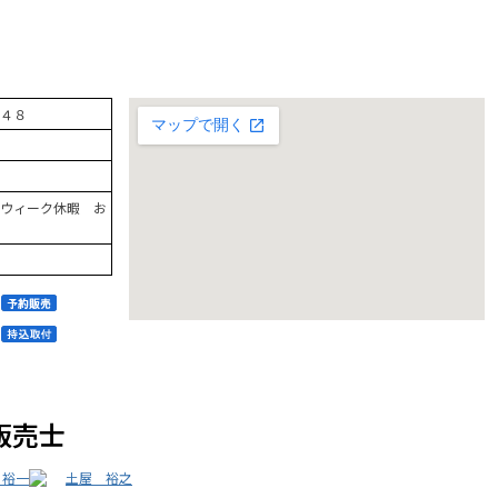
４８
ウィーク休暇 お
販売士
 裕一
土屋 裕之