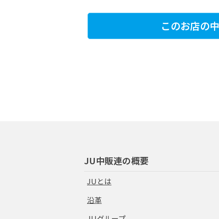
このお店の中
JU中販連の概要
JUとは
沿革
JUグループ