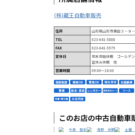
(株)蔵王自動車販売
住所
山形県山形市青田３－９－
TEL
023-641-5888
FAX
023-641-5979
定休日
年末年始休暇 ゴールデン
盆休み休暇 他
営業時間
09:00～18:00
このお店の中古自動車
今泉 智史
浅野 光明
土屋