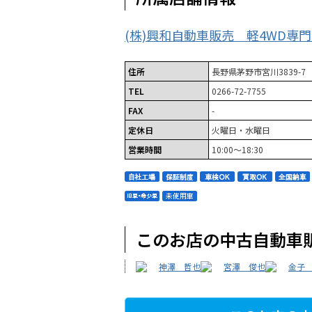
(株)興和自動車販売 軽4WD専
住所
長野県茅野市宮川3839-7
TEL
0266-72-7755
FAX
-
定休日
火曜日・水曜日
営業時間
10:00～18:30
このお店の中古自動車
神澤 哲也
宮澤 俊也
金子