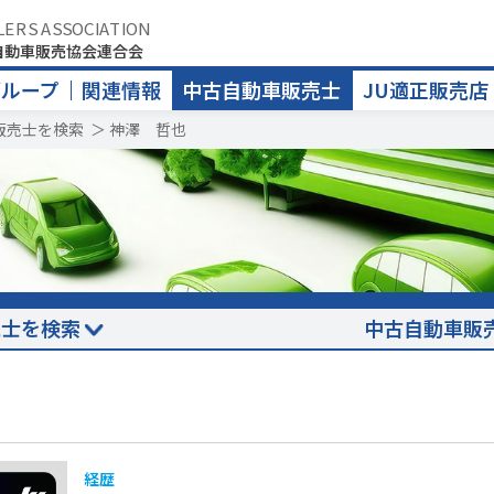
LERS ASSOCIATION
自動車販売協会連合会
グループ
関連情報
中古自動車販売士
JU適正販売店
販売士を検索
＞
神澤 哲也
売士を検索
中古自動車販
経歴