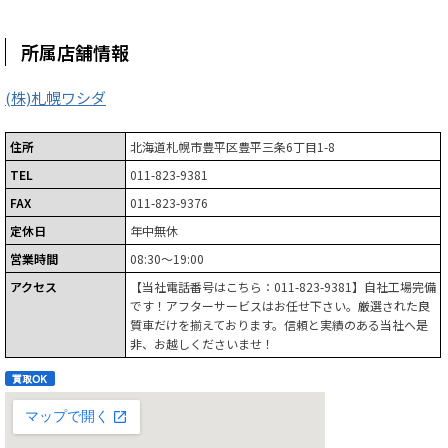
所属店舗情報
(株)札幌ワシダ
住所
北海道札幌市豊平区豊平三条6丁目1-8
TEL
011-823-9381
FAX
011-823-9376
定休日
年中無休
営業時間
08:30～19:00
アクセス
【当社電話番号はこちら：011-823-9381】自社工場完備
です！アフターサービスはお任せ下さい。厳選された良
質車だけを揃えております。信頼と実績のある当社へ是
非、お越しくださいませ！