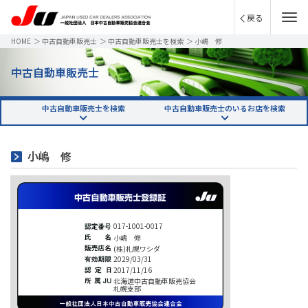
戻る
HOME
＞
中古自動車販売士
＞
中古自動車販売士を検索
＞
小嶋 修
中古自動車販売士
中古自動車販売士を検索
中古自動車販売士のいるお店を検索
小嶋 修
017-1001-0017
小嶋 修
(株)札幌ワシダ
2029/03/31
2017/11/16
北海道中古自動車販売協会
札幌支部