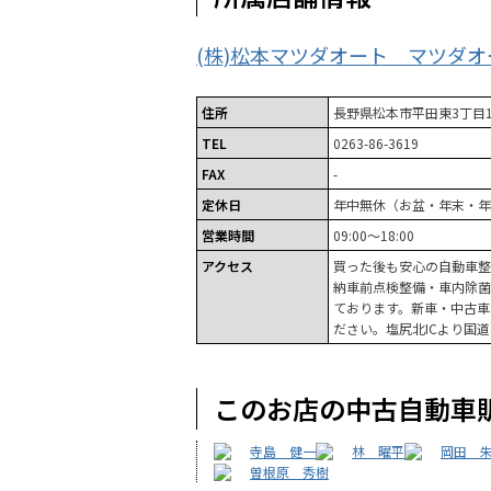
(株)松本マツダオート マツダ
住所
長野県松本市平田東3丁目1
TEL
0263-86-3619
FAX
-
定休日
年中無休（お盆・年末・年
営業時間
09:00～18:00
アクセス
買った後も安心の自動車整
納車前点検整備・車内除菌
ております。新車・中古車
ださい。塩尻北ICより国道
このお店の中古自動車
寺島 健一
林 曜平
岡田 
曽根原 秀樹