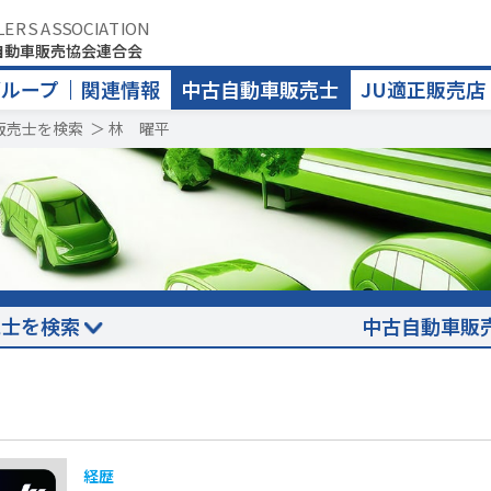
LERS ASSOCIATION
自動車販売協会連合会
グループ
関連情報
中古自動車販売士
JU適正販売店
販売士を検索
＞
林 曜平
売士を検索
中古自動車販
経歴