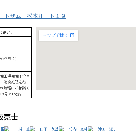
オートザム 松本ルート１９
5番3号
始を除く）
備工場完備！全車
・消臭処理を行っ
お気軽にご相談く
19号で15分。
販売士
朱里
三浦 蓮
山下 友基
竹内 寛斗
沖田 遊子