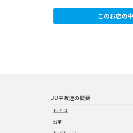
このお店の中
JU中販連の概要
JUとは
沿革
JUグループ