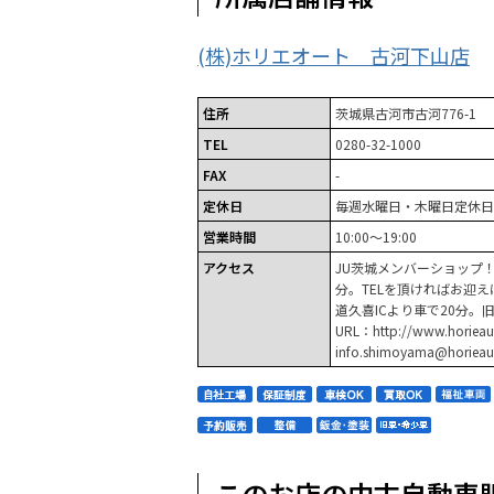
(株)ホリエオート 古河下山店
住所
茨城県古河市古河776-1
TEL
0280-32-1000
FAX
-
定休日
毎週水曜日・木曜日定休日
営業時間
10:00～19:00
アクセス
JU茨城メンバーショップ！
分。TELを頂ければお迎
道久喜ICより車で20分。
URL：http://www.horieau
info.shimoyama@horieau
このお店の中古自動車