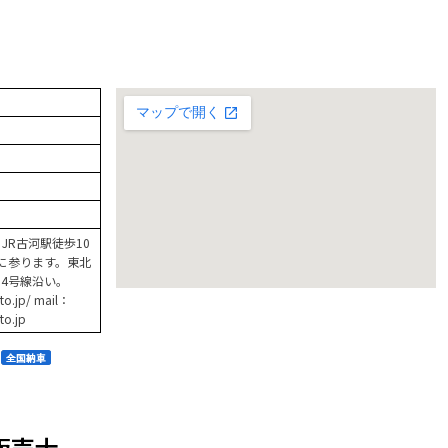
JR古河駅徒歩10
えに参ります。東北
旧4号線沿い。
to.jp/ mail：
to.jp
販売士