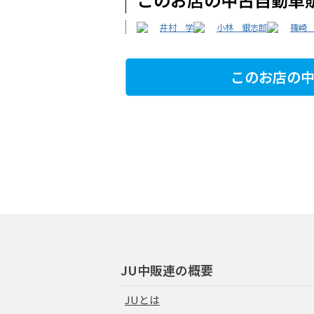
井村 学
小林 銀志郎
篠崎
このお店の中
JU中販連の概要
JUとは