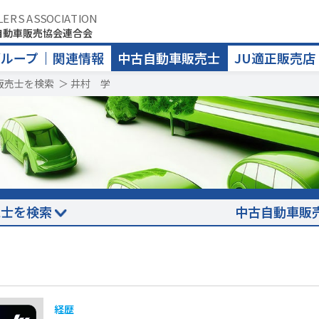
LERS ASSOCIATION
自動車販売協会連合会
グループ
関連情報
中古自動車販売士
JU適正販売店
販売士を検索
＞
井村 学
売士を検索
中古自動車販
経歴