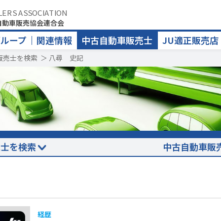
LERS ASSOCIATION
自動車販売協会連合会
グループ
関連情報
中古自動車販売士
JU適正販売店
販売士を検索
＞
八尋 史記
売士を検索
中古自動車販
経歴