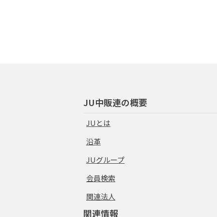
JU中販連の概要
JUとは
沿革
JUグループ
会員検索
関連法人
関連情報