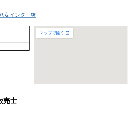
ト八女インター店
販売士