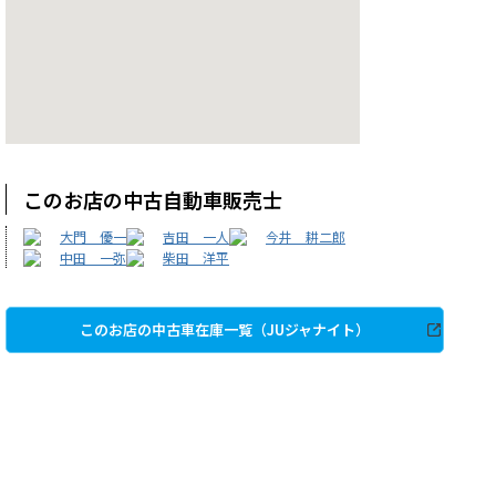
このお店の中古自動車販売士
大門 優一
吉田 一人
今井 耕二郎
中田 一弥
柴田 洋平
このお店の中古車在庫一覧（JUジャナイト）