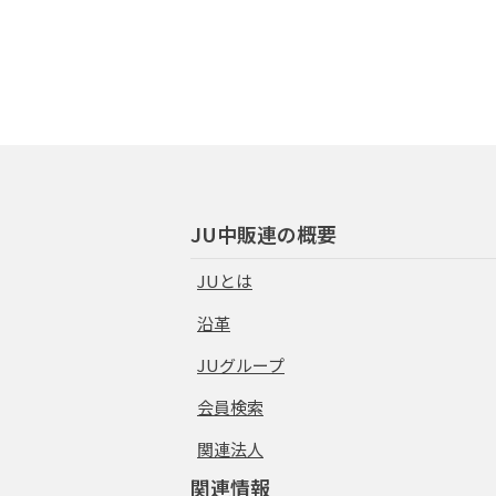
JU中販連の概要
JUとは
沿革
JUグループ
会員検索
関連法人
関連情報