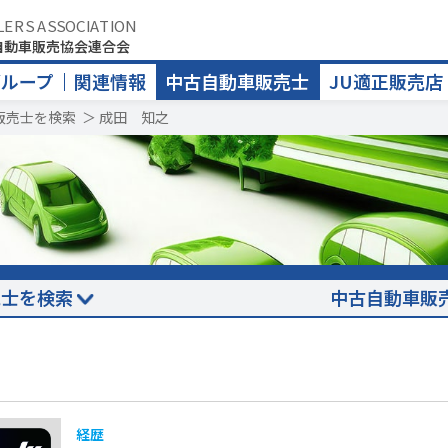
LERS ASSOCIATION
自動車販売協会連合会
グループ
関連情報
中古自動車販売士
JU適正販売店
販売士を検索
＞
成田 知之
売士を検索
中古自動車販
経歴