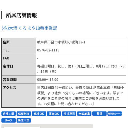
所属店舗情報
(株)大清 くるまや18番事業部
住所
岐阜県下呂市小坂町小坂町13-1
TEL
0576-62-1118
FAX
-
定休日
毎週日曜日、祝日、第1・3日土曜日、8月12日（水）～8
月16日（日）
営業時間
09:00～18:00
アクセス
当店は国道41号線沿い、最寄り駅はJR高山本線「飛騨小
坂駅」より徒歩15分くらいの場所にございます。駅まで
の送迎をご希望の場合は事前にご連絡をお願い致しま
す。お気軽にお問い合わせください♪