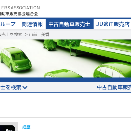
LERS ASSOCIATION
自動車販売協会連合会
グループ
関連情報
中古自動車販売士
JU適正販売店
販売士を検索
＞
山前 美香
売士を検索
中古自動車販
経歴