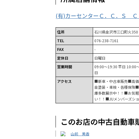
(有)カーセンターＣ．Ｃ．Ｓ 
住所
石川県金沢市三口町火350
TEL
076-238-7161
FAX
-
定休日
日曜日
営業時間
09:00～19:30 平日 10:0
日
アクセス
■新車・中古車販売■高価
金塗装・車検・各種保険■
庫多数展示中！！■お気軽
い！！■JUメンバーズシ
このお店の中古自動車
山前 美香