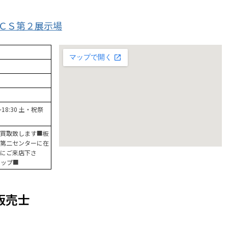
ＣＣＳ第２展示場
0～18:30 土・祝祭
買取致します■板
第二センターに在
にご来店下さ
ョップ■
販売士