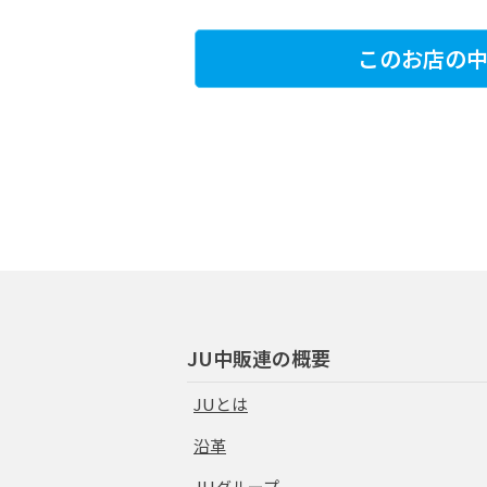
このお店の中
JU中販連の概要
JUとは
沿革
JUグループ