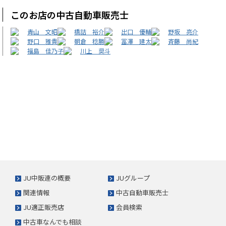
このお店の中古自動車販売士
青山 文昭
橋詰 裕介
出口 優輔
野坂 亮介
野口 雅貴
朝倉 稔勝
冨澤 建太
斉藤 尚紀
福島 佳乃子
川上 奨斗
JU中販連の概要
JUグループ
関連情報
中古自動車販売士
JU適正販売店
会員検索
中古車なんでも相談