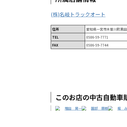
(株)名岐トラックオート
住所
愛知県一宮市木曽川町黒田十
TEL
0586-59-7771
FAX
0586-59-7744
このお店の中古自動車
増田 晃一
園部 朋樹
堀 