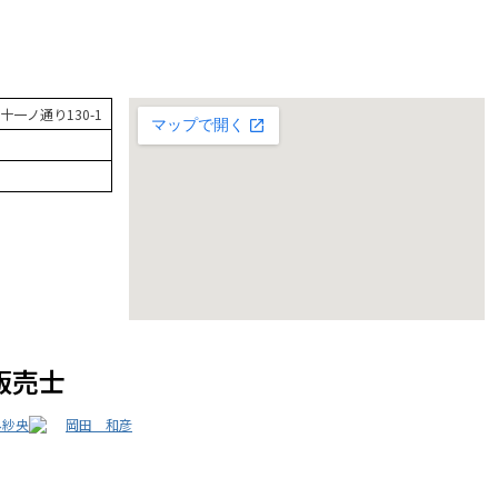
一ノ通り130-1
販売士
み紗央
岡田 和彦