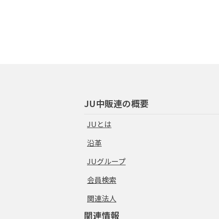
JU中販連の概要
JUとは
沿革
JUグループ
会員検索
関連法人
関連情報