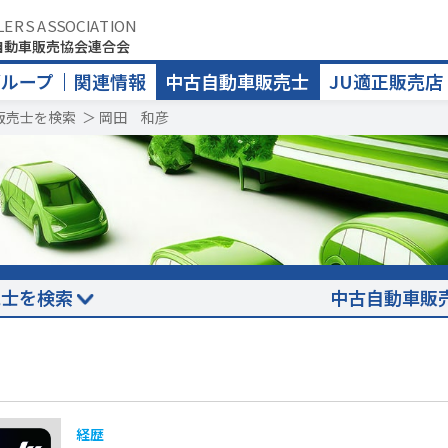
LERS ASSOCIATION
自動車販売協会連合会
グループ
関連情報
中古自動車販売士
JU適正販売店
販売士を検索
＞
岡田 和彦
売士を検索
中古自動車販
経歴