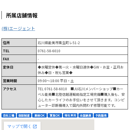
所属店舗情報
(株)エージェント
住所
石川県能美市粟生町レ51-2
TEL
0761-58-6010
FAX
-
定休日
◆水曜定休◆第一火・水曜日連休◆GW・お盆・正月お
休み◆日・祝も営業◆
営業時間
09:00～18:00 平日・土
アクセス
TEL 0761-58-6010 ■JU石川メンバーショップ■カー
ベル能美■北陸信越運輸局指定工場完備■購入後も、安
心したカーライフのお手伝いをさせて頂きます。コンピ
ューター診断機導入で国内外問わず修理可能です。