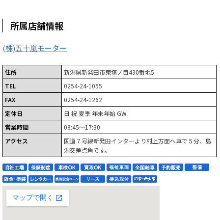
所属店舗情報
(株)五十嵐モーター
住所
新潟県新発田市東塚ノ目430番地5
TEL
0254-24-1055
FAX
0254-24-1262
定休日
日 祝 夏季 年末年始 GW
営業時間
08:45～17:30
アクセス
国道７号線新発田インターより村上方面へ車で５分、島
潟交差点角です。