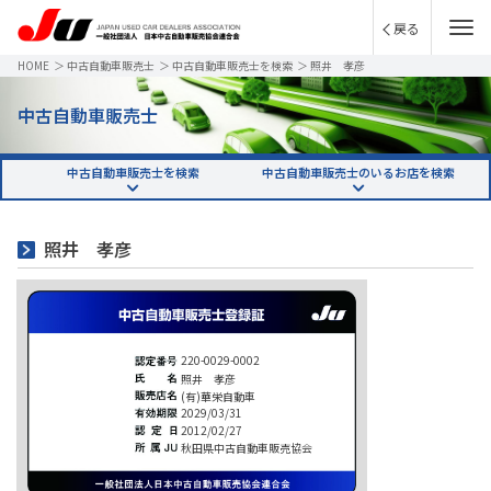
戻る
HOME
＞
中古自動車販売士
＞
中古自動車販売士を検索
＞
照井 孝彦
中古自動車販売士
中古自動車販売士を検索
中古自動車販売士のいるお店を検索
照井 孝彦
220-0029-0002
照井 孝彦
(有)華栄自動車
2029/03/31
2012/02/27
秋田県中古自動車販売協会