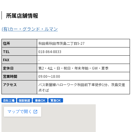
所属店舗情報
(有)カー・グランド・ルマン
住所
秋田県秋田市茨島二丁目5-27
TEL
018-864-8833
FAX
-
定休日
第2・4土・日・祝日・年末年始・GW・夏季
営業時間
09:00～18:00
アクセス
バス新屋線ハローワーク秋田前下車徒歩1分、茨島交差
点そば