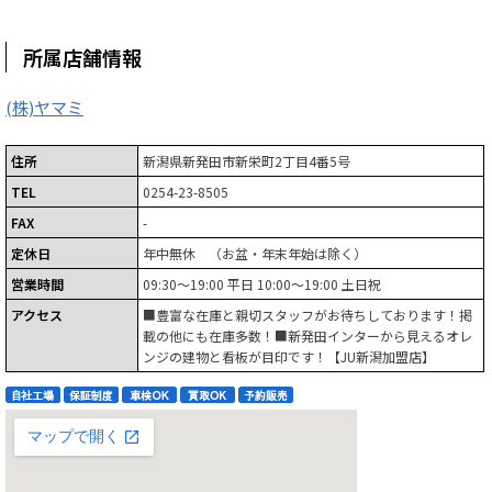
所属店舗情報
(株)ヤマミ
住所
新潟県新発田市新栄町2丁目4番5号
TEL
0254-23-8505
FAX
-
定休日
年中無休 （お盆・年末年始は除く）
営業時間
09:30～19:00 平日 10:00～19:00 土日祝
アクセス
■豊富な在庫と親切スタッフがお待ちしております！掲
載の他にも在庫多数！■新発田インターから見えるオレ
ンジの建物と看板が目印です！【JU新潟加盟店】