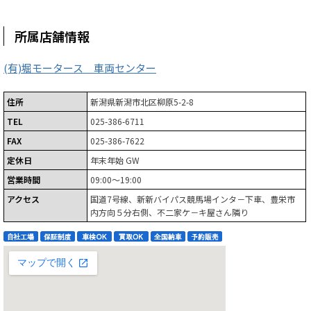
所属店舗情報
(有)堀モータース 車両センター
住所
新潟県新潟市北区柳原5-2-8
TEL
025-386-6711
FAX
025-386-7622
定休日
年末年始 GW
営業時間
09:00～19:00
アクセス
国道7号線、新新バイパス競馬場インタ－下車、豊栄市
内方向５分右側、不二家ケ－キ屋さん隣り