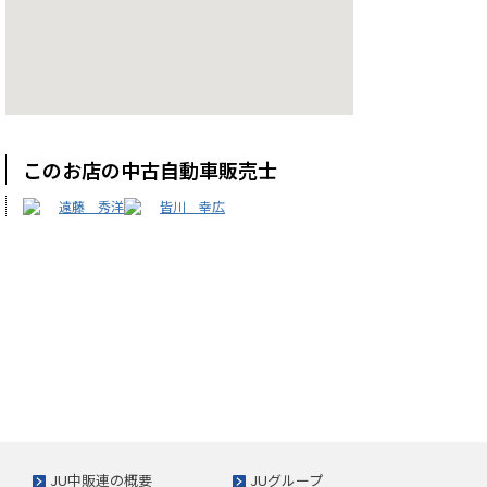
このお店の中古自動車販売士
遠藤 秀洋
皆川 幸広
JU中販連の概要
JUグループ