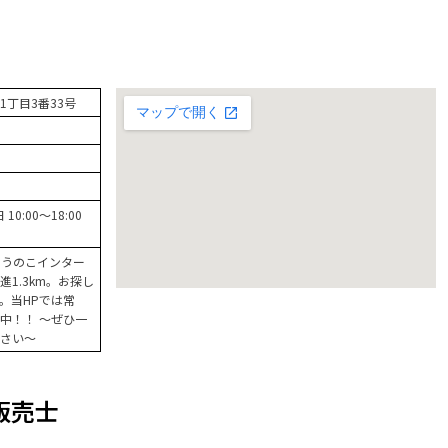
丁目3番33号
10:00～18:00
、うのこインター
1.3km。お探し
。当HPでは常
中！！ ～ぜひ一
さい～
販売士