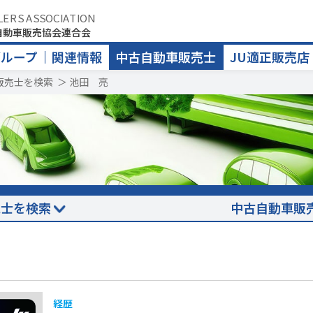
LERS ASSOCIATION
自動車販売協会連合会
グループ
関連情報
中古自動車販売士
JU適正販売店
販売士を検索
＞
池田 亮
売士を検索
中古自動車販
経歴