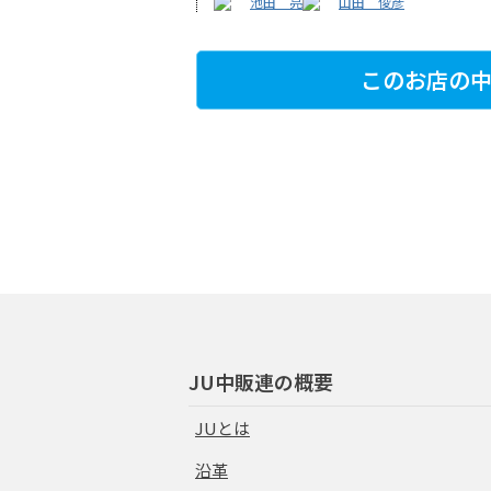
池田 亮
山田 俊彦
このお店の中
JU中販連の概要
JUとは
沿革