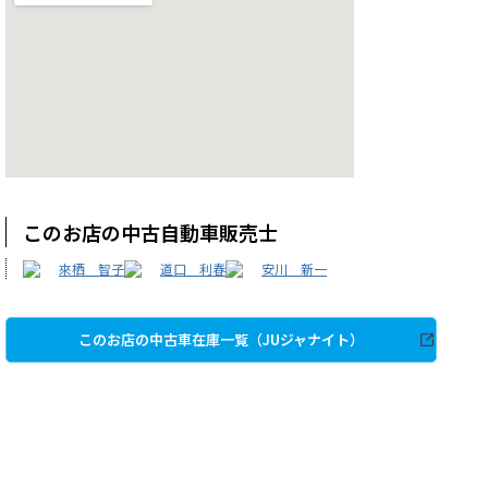
このお店の中古自動車販売士
來栖 智子
道口 利春
安川 新一
このお店の中古車在庫一覧（JUジャナイト）