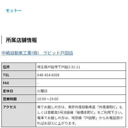
モットー
所属店舗情報
中嶋自動車工業(株) ラビット戸田店
住所
埼玉県戸田市下戸田2-31-11
TEL
048-434-6008
FAX
-
定休日
火曜日
営業時間
10:00～19:00
アクセス
車でお越しの方は、東京外環自動車道「外環浦和IC」も
しくは首都高5号池袋線「板橋本町IC」をご利用下さい。
電車でお越しの方は、埼京線「戸田駅」からお電話頂け
ればお迎えに上がります。