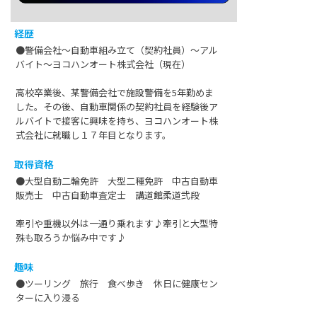
経歴
●警備会社～自動車組み立て（契約社員）～アル
バイト～ヨコハンオート株式会社（現在）
高校卒業後、某警備会社で施設警備を5年勤めま
した。その後、自動車関係の契約社員を経験後ア
ルバイトで接客に興味を持ち、ヨコハンオート株
式会社に就職し１７年目となります。
取得資格
●大型自動二輪免許 大型二種免許 中古自動車
販売士 中古自動車査定士 講道館柔道弐段
牽引や重機以外は一通り乗れます♪牽引と大型特
殊も取ろうか悩み中です♪
趣味
●ツーリング 旅行 食べ歩き 休日に健康セン
ターに入り浸る