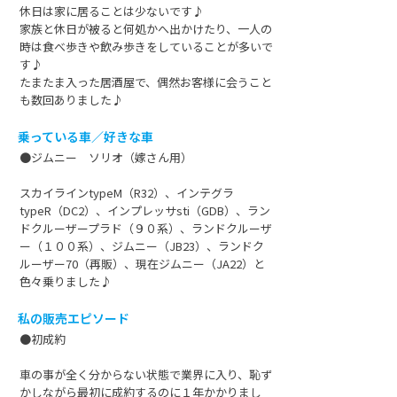
休日は家に居ることは少ないです♪
家族と休日が被ると何処かへ出かけたり、一人の
時は食べ歩きや飲み歩きをしていることが多いで
す♪
たまたま入った居酒屋で、偶然お客様に会うこと
も数回ありました♪
乗っている車／好きな車
●ジムニー ソリオ（嫁さん用）
スカイラインtypeM（R32）、インテグラ
typeR（DC2）、インプレッサsti（GDB）、ラン
ドクルーザープラド（９０系）、ランドクルーザ
ー（１００系）、ジムニー（JB23）、ランドク
ルーザー70（再販）、現在ジムニー（JA22）と
色々乗りました♪
私の販売エピソード
●初成約
車の事が全く分からない状態で業界に入り、恥ず
かしながら最初に成約するのに１年かかりまし