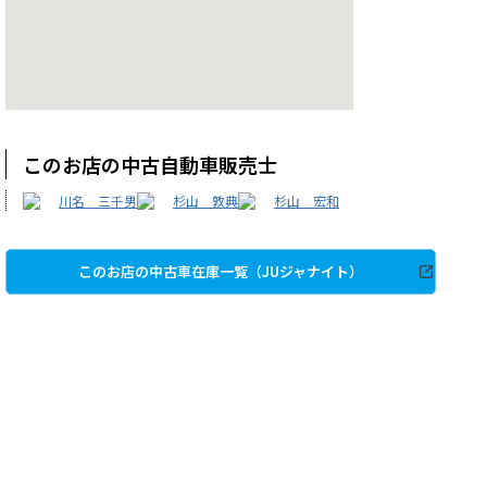
このお店の中古自動車販売士
川名 三千男
杉山 敦典
杉山 宏和
このお店の中古車在庫一覧（JUジャナイト）