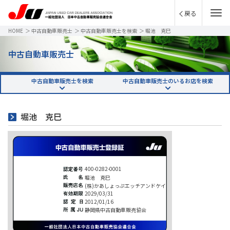
戻る
HOME
＞
中古自動車販売士
＞
中古自動車販売士を検索
＞
堀池 克巳
中古自動車販売士
中古自動車販売士を検索
中古自動車販売士のいるお店を検索
堀池 克巳
400-0282-0001
堀池 克巳
(株)かあしょっぷエッチアンドケイ
2029/03/31
2012/01/16
静岡県中古自動車販売協会