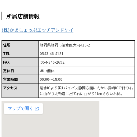
所属店舗情報
(株)かあしょっぷエッチアンドケイ
住所
静岡県静岡市清水区大内415-2
TEL
0543-46-4131
FAX
:054-346-2692
定休日
年中無休
営業時間
09:00～18:00
アクセス
清水ICより国1バイパス静岡方面に向かい長崎ICで降り右
に曲がり北街道に出て右に曲がり1kmぐらい右側。