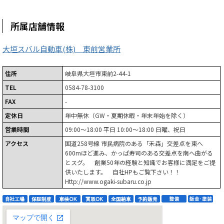
所属店舗情報
大垣スバル自動車(株) 東前営業所
住所
岐阜県大垣市東前2-44-1
TEL
0584-78-3100
FAX
-
定休日
年中無休（GW・夏期休暇・年末年始を除く）
営業時間
09:00～18:00 平日 10:00～18:00 日曜、祝日
アクセス
国道258号線 市民病院のある「禾森」交差点を東へ
600mほど進み、かっぱ寿司のある交差点を南へ曲がる
とスグ。 創業50年の経験と知識でお客様に満足をご提
供いたします。 自社HPもご覧下さい！！
Http://www.ogaki-subaru.co.jp