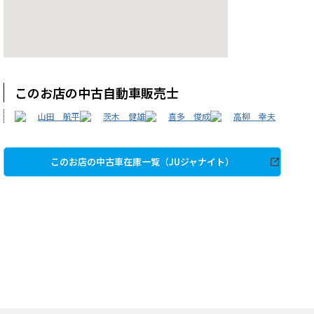
このお店の中古自動車販売士
山田 航平
茨木 健雄
喜多 俊成
高柳 幸夫
このお店の中古車在庫一覧（JUジャナイト）