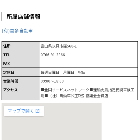
所属店舗情報
(有)喜多自動車
住所
富山県氷見市窪560-1
TEL
0766-91-3366
FAX
-
定休日
毎週日曜日 月曜日 祝日
営業時間
09:00～18:00
アクセス
■全国サービスネットワーク■運輸支局指定民間車検工
場■（社）自動車公正取引協議会会員店