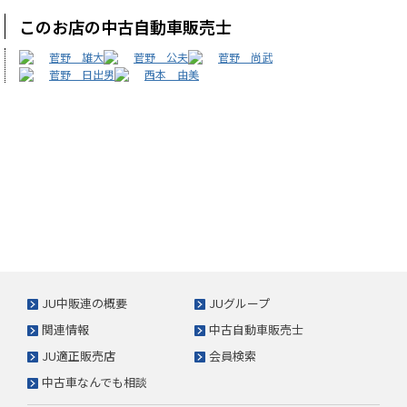
このお店の中古自動車販売士
菅野 雄大
菅野 公夫
菅野 尚武
菅野 日出男
西本 由美
JU中販連の概要
JUグループ
関連情報
中古自動車販売士
JU適正販売店
会員検索
中古車なんでも相談